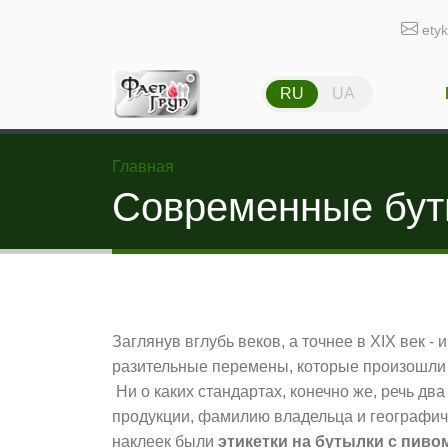
ety
RU
UA
Главная
Современные бут
Заглянув вглубь веков, а точнее в XIX век 
разительные перемены, которые произошли 
Ни о каких стандартах, конечно же, речь дв
продукции, фамилию владельца и географич
наклеек были
этикетки на бутылки с пиво