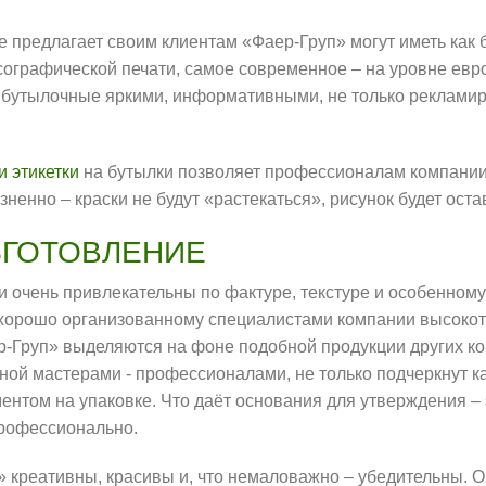
ые предлагает своим клиентам «Фаер-Груп» могут иметь как
сографической печати, самое современное – на уровне евр
и бутылочные яркими, информативными, не только рекламир
и этикетки
на бутылки позволяет профессионалам компании г
ненно – краски не будут «растекаться», рисунок будет оста
ИЗГОТОВЛЕНИЕ
 очень привлекательны по фактуре, текстуре и особенному
 хорошо организованному специалистами компании высокот
ер-Груп» выделяются на фоне подобной продукции других ко
ной мастерами - профессионалами, не только подчеркнут ка
ентом на упаковке. Что даёт основания для утверждения –
профессионально.
 креативны, красивы и, что немаловажно – убедительны. О