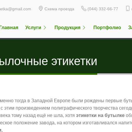
ketka@gmail.com
Схема проезда
(044) 332-66-77
Главная
Услуги
Продукция
Портфолио
З
ылочные этикетки
- именно тогда в Западной Европе были рождены первые бут
с этим произведением полиграфического творчества сегод
а века тому назад ещё не шла, хотя
этикетки на бутылке
об
еское положение завода, на котором изготавливался напи
м.