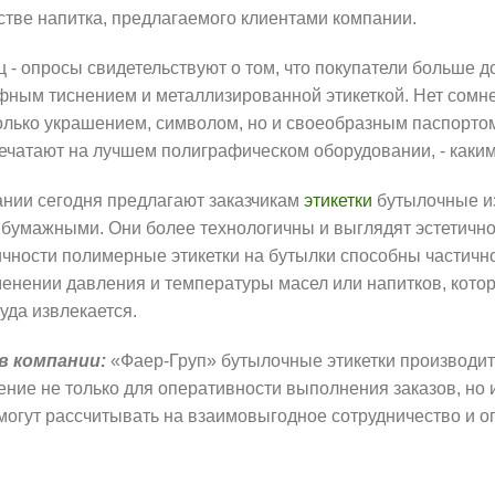
естве напитка, предлагаемого клиентами компании.
- опросы свидетельствуют о том, что покупатели больше д
ым тиснением и металлизированной этикеткой. Нет сомнени
 только украшением, символом, но и своеобразным паспорто
ечатают на лучшем полиграфическом оборудовании, - каким
ании сегодня предлагают заказчикам
этикетки
бутылочные и
бумажными. Они более технологичны и выглядят эстетично,
тичности полимерные этикетки на бутылки способны частич
менении давления и температуры масел или напитков, котор
уда извлекается.
в компании:
«Фаер-Груп» бутылочные этикетки производит 
ение не только для оперативности выполнения заказов, но 
 могут рассчитывать на взаимовыгодное сотрудничество и 