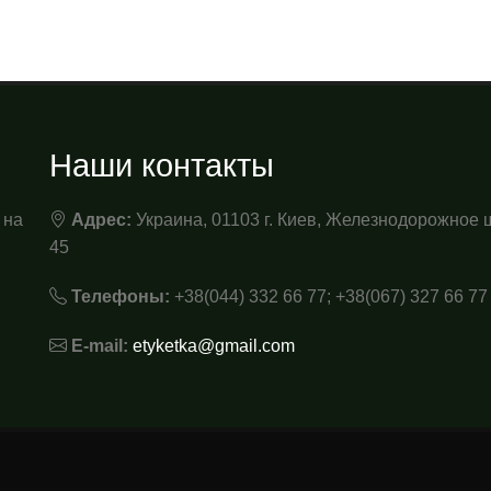
Наши контакты
 на
Адрес:
Украина, 01103 г. Киев, Железнодорожное 
45
Телефоны:
+38(044) 332 66 77; +38(067) 327 66 77
E-mail:
etyketka@gmail.com