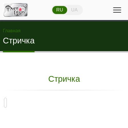
RU
UA
RU
UA
Главная
Стричка
Стричка