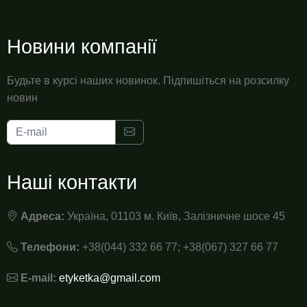
Новини компанії
Будьте в курсі наших новинок. Підпишіться на розсилку
новин
Наші контакти
Адреса:
Україна, 01103 м. Київ, Залізничне шосе 45
Телефони:
+38(044) 332 66 77; +38(067) 327 66 77
E-mail:
etyketka@gmail.com