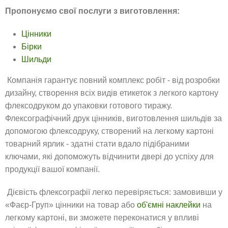
Пропонуємо свої послуги з виготовлення:
Цінники
Бірки
Шильди
Компанія гарантує повний комплекс робіт - від розробки
дизайну, створення всіх видів етикеток з легкого картону
флексодруком до упаковки готового тиражу.
Флексографічний друк цінників, виготовлення шильдів за
допомогою флексодруку, створений на легкому картоні
товарний ярлик - здатні стати вдало підібраними
ключами, які допоможуть відчинити двері до успіху для
продукції вашої компанії.
Дієвість флексографії легко перевіряється: замовивши у
«Фаєр-Груп» цінники на товар або
об'ємні наклейки
на
легкому картоні, ви зможете переконатися у впливі