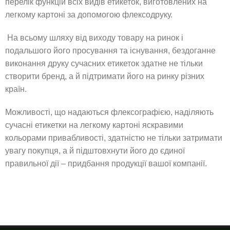
перелік функцій всіх видів етикеток, виготовлених на
легкому картоні за допомогою флексодруку.
На всьому шляху від виходу товару на ринок і
подальшого його просування та існування, бездоганне
виконання друку сучасних етикеток здатне не тільки
створити бренд, а й підтримати його на ринку різних
країн.
Можливості, що надаються флексографією, наділяють
сучасні етикетки на легкому картоні яскравими
кольорами привабливості, здатністю не тільки затримати
увагу покупця, а й підштовхнути його до єдиної
правильної дії – придбання продукції вашої компанії.