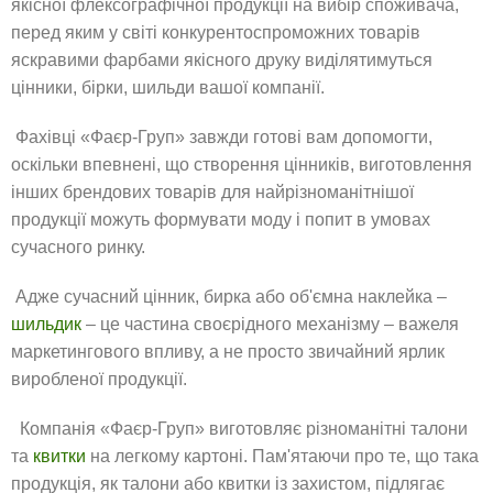
якісної флексографічної продукції на вибір споживача,
перед яким у світі конкурентоспроможних товарів
яскравими фарбами якісного друку виділятимуться
цінники, бірки, шильди вашої компанії.
Фахівці «Фаєр-Груп» завжди готові вам допомогти,
оскільки впевнені, що створення цінників, виготовлення
інших брендових товарів для найрізноманітнішої
продукції можуть формувати моду і попит в умовах
сучасного ринку.
Адже сучасний цінник, бирка або об'ємна наклейка –
шильдик
– це частина своєрідного механізму – важеля
маркетингового впливу, а не просто звичайний ярлик
виробленої продукції.
Компанія «Фаєр-Груп» виготовляє різноманітні талони
та
квитки
на легкому картоні. Пам'ятаючи про те, що така
продукція, як талони або квитки із захистом, підлягає