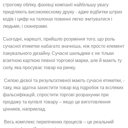
строгому обліку, фахівці компанії найбільшу увагу
приділяють високоякісному друку - адже відбитки штрих
кодів і цифр на талонах повинні легко зчитуватися і
людьми, і сканерами.
Сьогодні, нарешті, прийшло розуміння того, що роль
сучасної етикетки набагато значніша, ніж просто елемент
пакувального дизайну. Сучасні шильдики є не тільки
візитною карткою певної торгової марки, але й мають ту
силу, яка просуває товар на ринку.
Силою дієвої та результативної мають сучасні етикетки, -
таку, яка здатна захистити товар від підробок та всіляких
фальсифікацій, спростити торгові розрахунки при
продажу та купівлі товару – якщо це виготовлення
цінників, наприклад.
Весь комплекс перелічених процесів – це реальний