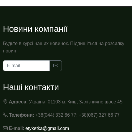
Новини компанії
Будьте в курсі наших новинок. Підпишіться на розсилку
новин
Наші контакти
Адреса:
Україна, 01103 м. Київ, Залізничне шосе 45
Телефони:
+38(044) 332 66 77; +38(067) 327 66 77
E-mail:
etyketka@gmail.com