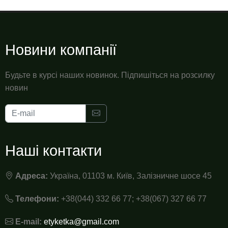
Новини компанії
Будьте в курсі наших новинок. Підпишіться на розсилку
новин
Наші контакти
Адреса:
Україна, 01103 м. Київ, Залізничне шосе 45
Телефони:
+38(044) 332 66 77; +38(067) 327 66 77
E-mail:
etyketka@gmail.com