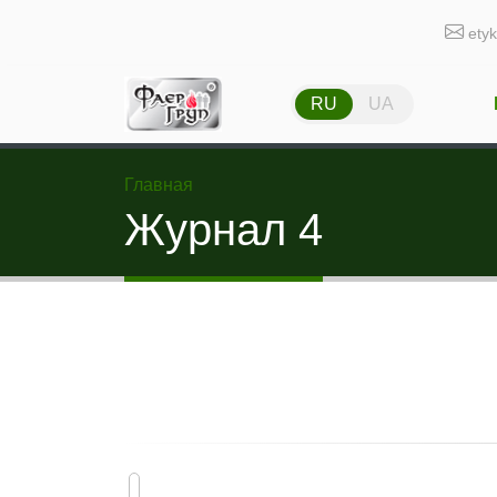
ety
RU
UA
Главная
Журнал 4