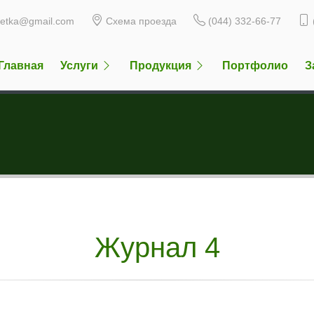
ketka@gmail.com
Схема проезда
(044) 332-66-77
Главная
Услуги
Продукция
Портфолио
З
Журнал 4