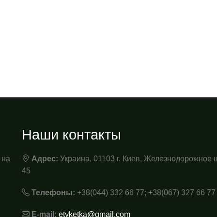
Наши контакты
 на
Адрес:
Украина, 01103 г. Киев, Железнодорожное 
45
Телефоны:
+38(044) 332 66 77; +38(067) 327 66 77
E-mail:
etyketka@gmail.com